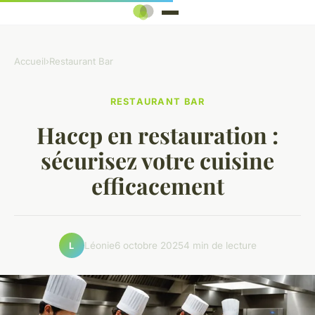
Accueil
›
Restaurant Bar
RESTAURANT BAR
Haccp en restauration :
sécurisez votre cuisine
efficacement
Léonie
6 octobre 2025
4 min de lecture
L