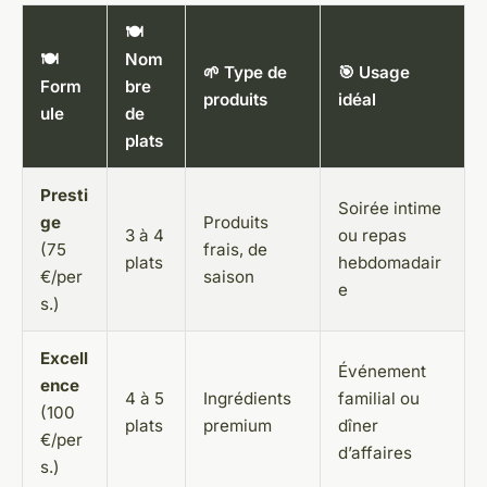
🍽️
🍽️
Nom
🌱 Type de
🎯 Usage
Form
bre
produits
idéal
ule
de
plats
Presti
Soirée intime
ge
Produits
3 à 4
ou repas
(75
frais, de
plats
hebdomadair
€/per
saison
e
s.)
Excell
Événement
ence
4 à 5
Ingrédients
familial ou
(100
plats
premium
dîner
€/per
d’affaires
s.)