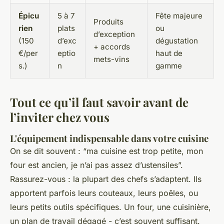
Épicu
5 à 7
Fête majeure
Produits
rien
plats
ou
d’exception
(150
d’exc
dégustation
+ accords
€/per
eptio
haut de
mets-vins
s.)
n
gamme
Tout ce qu’il faut savoir avant de
l’inviter chez vous
L'équipement indispensable dans votre cuisine
On se dit souvent : “ma cuisine est trop petite, mon
four est ancien, je n’ai pas assez d’ustensiles”.
Rassurez-vous : la plupart des chefs s’adaptent. Ils
apportent parfois leurs couteaux, leurs poêles, ou
leurs petits outils spécifiques. Un four, une cuisinière,
un plan de travail dégagé - c’est souvent suffisant.