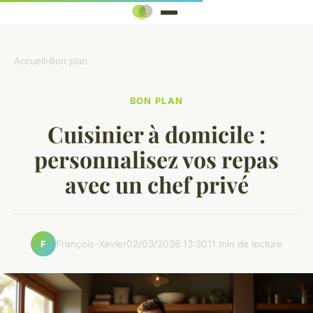
Accueil
›
Bon plan
BON PLAN
Cuisinier à domicile :
personnalisez vos repas
avec un chef privé
François-Xavier
02/03/2026 13:30
11 min de lecture
F