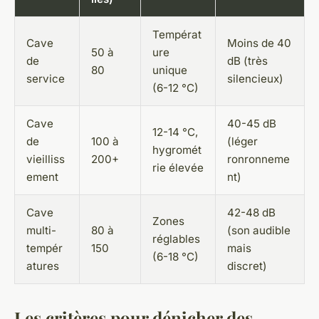
Températ
Cave
Moins de 40
50 à
ure
de
dB (très
80
unique
service
silencieux)
(6-12 °C)
Cave
40-45 dB
12-14 °C,
de
100 à
(léger
hygromét
vieilliss
200+
ronronneme
rie élevée
ement
nt)
Cave
42-48 dB
Zones
multi-
80 à
(son audible
réglables
tempér
150
mais
(6-18 °C)
atures
discret)
Les critères pour dénicher des