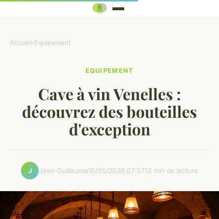
Accueil
›
Equipement
EQUIPEMENT
Cave à vin Venelles :
découvrez des bouteilles
d'exception
Jean-Guillaume
10/05/2026 07:57
12 min de lecture
J