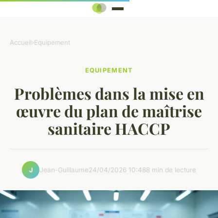
Accueil
›
Equipement
EQUIPEMENT
Problèmes dans la mise en
œuvre du plan de maîtrise
sanitaire HACCP
Jean-Guillaume
24/04/2026 10:48
8 min de lecture
J