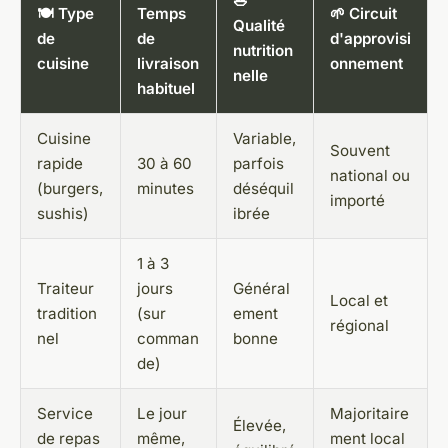
🥗
🍽️ Type
Temps
🌱 Circuit
Qualité
de
de
d'approvisi
nutrition
cuisine
livraison
onnement
nelle
habituel
Cuisine
Variable,
Souvent
rapide
30 à 60
parfois
national ou
(burgers,
minutes
déséquil
importé
sushis)
ibrée
1 à 3
Traiteur
jours
Général
Local et
tradition
(sur
ement
régional
nel
comman
bonne
de)
Service
Le jour
Majoritaire
Élevée,
de repas
même,
ment local