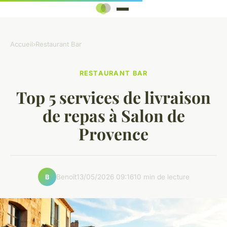
Accueil
›
Restaurant Bar
RESTAURANT BAR
Top 5 services de livraison
de repas à Salon de
Provence
Benoît
13/05/2026 09:16
10 min de lecture
B